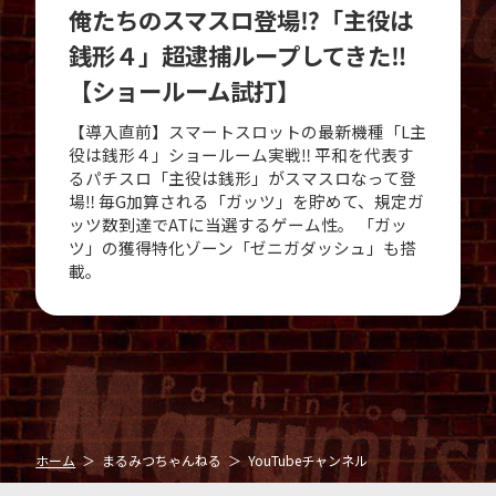
俺たちのスマスロ登場⁉「主役は
銭形４」超逮捕ループしてきた‼
【ショールーム試打】
【導入直前】スマートスロットの最新機種「L主
役は銭形４」ショールーム実戦‼ 平和を代表す
るパチスロ「主役は銭形」がスマスロなって登
場‼ 毎G加算される「ガッツ」を貯めて、規定ガ
ッツ数到達でATに当選するゲーム性。 「ガッ
ツ」の獲得特化ゾーン「ゼニガダッシュ」も搭
載。
ホーム
まるみつちゃんねる
YouTubeチャンネル