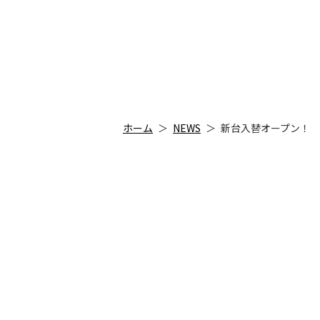
ホーム
NEWS
新台入替オープン！
ホーム
ミッション・ビジョ
店舗一覧
まるみつヒストリー